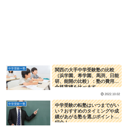
中学受験ー塾
関西の大手中学受験塾の比較
（浜学園、希学園、馬渕、日能
研、能開の比較）：塾の費用や
合格実績を比べます
2022.10.02
中学受験ー塾
中学受験の転塾はいつまでがい
い？おすすめのタイミングや成
績があがる塾を選ぶポイントを
紹介！