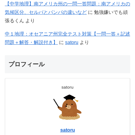
【中学地理】南アメリカ州の一問一答問題：南アメリカの
気候区分、セルバとパンパの違いなど
に
勉強嫌いでも頑
張るくん
より
中１地理：オセアニア州完全テスト対策【一問一答＋記述
問題＋解答・解説付き】
に
satoru
より
プロフィール
satoru
satoru