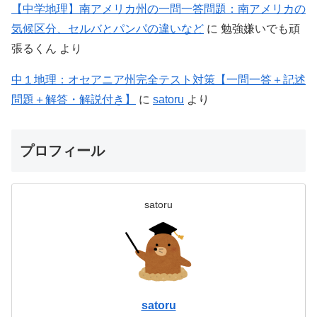
【中学地理】南アメリカ州の一問一答問題：南アメリカの
気候区分、セルバとパンパの違いなど
に
勉強嫌いでも頑
張るくん
より
中１地理：オセアニア州完全テスト対策【一問一答＋記述
問題＋解答・解説付き】
に
satoru
より
プロフィール
satoru
satoru