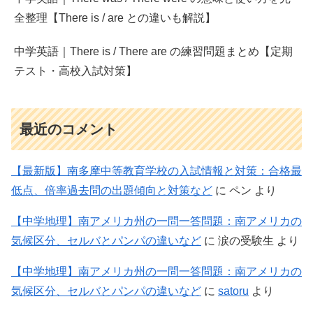
全整理【There is / are との違いも解説】
中学英語｜There is / There are の練習問題まとめ【定期
テスト・高校入試対策】
最近のコメント
【最新版】南多摩中等教育学校の入試情報と対策：合格最
低点、倍率過去問の出題傾向と対策など
に
ペン
より
【中学地理】南アメリカ州の一問一答問題：南アメリカの
気候区分、セルバとパンパの違いなど
に
涙の受験生
より
【中学地理】南アメリカ州の一問一答問題：南アメリカの
気候区分、セルバとパンパの違いなど
に
satoru
より