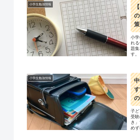
小学生勉強情報
【
の
策
小学
れる
題集
す。
保護
小学生勉強情報
中
す
の
子ど
受験
き」
めず
めて