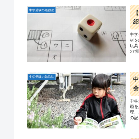
中学受験の勉強法
【
紹
中学
材を
玩具
の切
高め
中学受験の勉強法
中
会
中学
鑑を
理、
の記
児や
受験