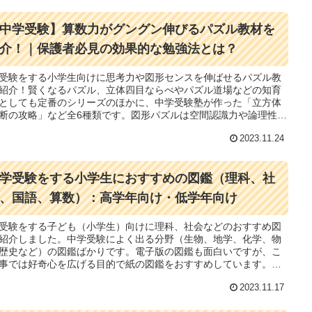
中学受験】算数力がグングン伸びるパズル教材を
介！｜保護者必見の効果的な勉強法とは？
受験をする小学生向けに思考力や図形センスを伸ばせるパズル教
紹介！賢くなるパズル、立体四目ならべやパズル道場などの知育
としても定番のシリーズのほかに、中学受験塾が作った「立方体
断の攻略」など全6種類です。図形パズルは空間認識力や論理性を
、体積の感覚もつかめる便利な教材です。
2023.11.24
学受験をする小学生におすすめの図鑑（理科、社
、国語、算数）：高学年向け・低学年向け
受験をする子ども（小学生）向けに理科、社会などのおすすめ図
紹介しました。中学受験によく出る分野（生物、地学、化学、物
歴史など）の図鑑ばかりです。電子版の図鑑も面白いですが、こ
事では好奇心を広げる目的で紙の図鑑をおすすめしています。幼
小学校低学年で学研の図鑑に親しみ、高学年でZ会の図鑑を使えば
2023.11.17
勉強に取りくみやすくなります。