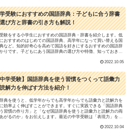
学受験におすすめの国語辞典：子どもに合う辞書
選び方と辞書の引き方も解説！
受験をする小学生におすすめの国語辞典・辞書を紹介します。低
におすすめのはじめての国語辞典、高学年になって買い替える国
典など。知的好奇心を高めて国語を好きにするおすすめの国語辞
かりです。子どもにあう国語辞典の選び方や特徴、知っておきた
書の引き方（言い切りの形で探す、など）も紹介します。
2022.10.05
中学受験】国語辞典を使う習慣をつくって語彙力
読解力を伸ばす方法を紹介！
辞典を使うと、低学年からでも高学年からでも語彙力と読解力を
に効率よく伸ばすことができます。すぐに実践できる「国語辞典
う習慣の作り方」と「なぜ国語辞典を使うと語彙力と読解力の両
あがるのか」をお伝えします。最近の中学受験は「表現力」を重
ていますから、語彙力を日常生活のなかでしっかり伸ばしておき
2022.10.04
ょう。