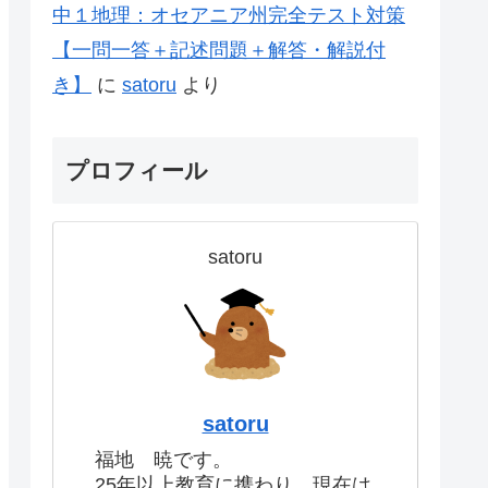
中１地理：オセアニア州完全テスト対策
【一問一答＋記述問題＋解答・解説付
き】
に
satoru
より
プロフィール
satoru
satoru
福地 暁です。
25年以上教育に携わり、現在は