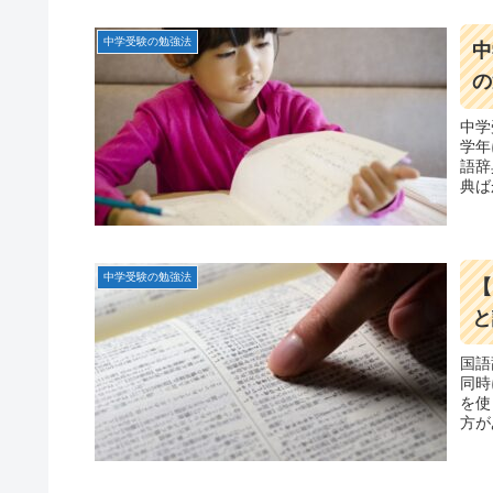
中学受験の勉強法
中
の
中学
学年
語辞
典ば
い辞
中学受験の勉強法
【
と
国語
同時
を使
方が
視し
まし