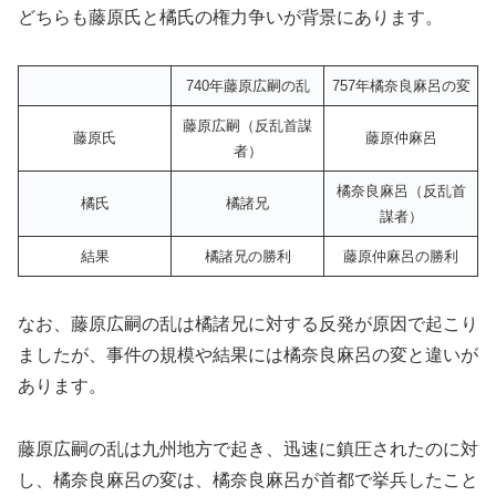
どちらも藤原氏と橘氏の権力争いが背景にあります。
740年藤原広嗣の乱
757年橘奈良麻呂の変
藤原広嗣（反乱首謀
藤原氏
藤原仲麻呂
者）
橘奈良麻呂（反乱首
橘氏
橘諸兄
謀者）
結果
橘諸兄の勝利
藤原仲麻呂の勝利
なお、藤原広嗣の乱は橘諸兄に対する反発が原因で起こり
ましたが、事件の規模や結果には橘奈良麻呂の変と違いが
あります。
藤原広嗣の乱は九州地方で起き、迅速に鎮圧されたのに対
し、橘奈良麻呂の変は、橘奈良麻呂が首都で挙兵したこと