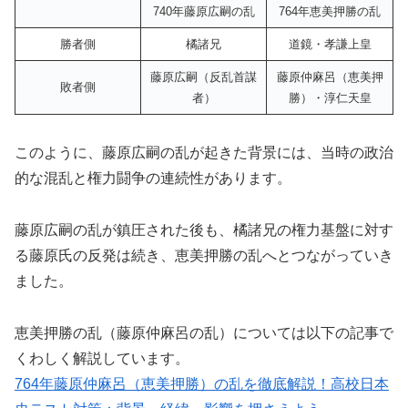
740年藤原広嗣の乱
764年恵美押勝の乱
勝者側
橘諸兄
道鏡・孝謙上皇
藤原広嗣（反乱首謀
藤原仲麻呂（恵美押
敗者側
者）
勝）・淳仁天皇
このように、藤原広嗣の乱が起きた背景には、当時の政治
的な混乱と権力闘争の連続性があります。
藤原広嗣の乱が鎮圧された後も、橘諸兄の権力基盤に対す
る藤原氏の反発は続き、恵美押勝の乱へとつながっていき
ました。
恵美押勝の乱（藤原仲麻呂の乱）については以下の記事で
くわしく解説しています。
764年藤原仲麻呂（恵美押勝）の乱を徹底解説！高校日本