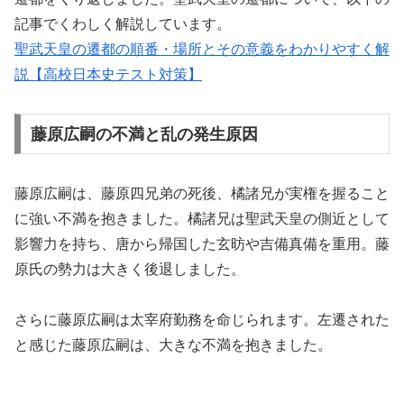
記事でくわしく解説しています。
聖武天皇の遷都の順番・場所とその意義をわかりやすく解
説【高校日本史テスト対策】
藤原広嗣の不満と乱の発生原因
藤原広嗣は、藤原四兄弟の死後、橘諸兄が実権を握ること
に強い不満を抱きました。橘諸兄は聖武天皇の側近として
影響力を持ち、唐から帰国した玄昉や吉備真備を重用。藤
原氏の勢力は大きく後退しました。
さらに藤原広嗣は太宰府勤務を命じられます。左遷された
と感じた藤原広嗣は、大きな不満を抱きました。