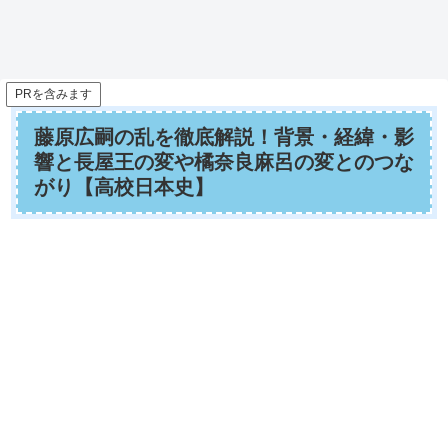
PRを含みます
藤原広嗣の乱を徹底解説！背景・経緯・影
響と長屋王の変や橘奈良麻呂の変とのつな
がり【高校日本史】