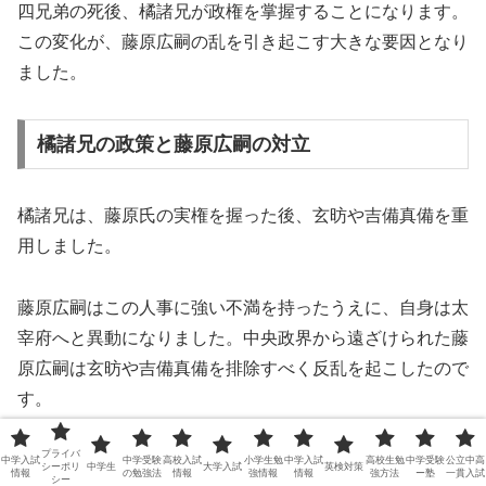
四兄弟の死後、橘諸兄が政権を掌握することになります。
この変化が、藤原広嗣の乱を引き起こす大きな要因となり
ました。
橘諸兄の政策と藤原広嗣の対立
橘諸兄は、藤原氏の実権を握った後、玄昉や吉備真備を重
用しました。
藤原広嗣はこの人事に強い不満を持ったうえに、自身は太
宰府へと異動になりました。中央政界から遠ざけられた藤
原広嗣は玄昉や吉備真備を排除すべく反乱を起こしたので
す。
プライバ
橘諸兄の政治に対する藤原広嗣の反発は、乱の発生に大き
中学入試
中学受験
高校入試
小学生勉
中学入試
高校生勉
中学受験
公立中高
シーポリ
中学生
大学入試
英検対策
情報
の勉強法
情報
強情報
情報
強方法
ー塾
一貫入試
シー