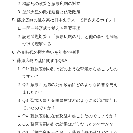
橘諸兄の政策と藤原広嗣の対立
聖武天皇の政権運営と仏教政策
藤原広嗣の乱を高校日本史テストで押さえるポイント
一問一答形式で覚える重要事項
記述問題対策：「藤原広嗣の乱」と他の事件を関連
づけて理解する
奈良時代の権力争いを年表で整理
藤原広嗣の乱に関するQ&A
Q1: 藤原広嗣の乱はどのような背景から起こったの
ですか？
Q2: 藤原四兄弟の死が政治にどのような影響を与え
ましたか？
Q3: 聖武天皇と光明皇后はどのように政治に関与し
ていたのですか？
Q4: 藤原広嗣はなぜ反乱を起こしたのでしょうか？
Q5: 藤原広嗣の乱の結果はどうなったのですか？
Q6: 「橘奈良麻呂の変」と藤原広嗣の乱はどのよう