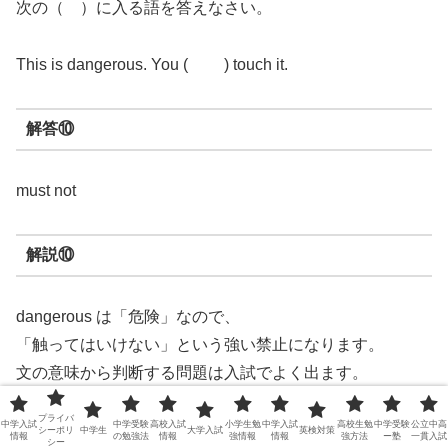
次の（ ）に入る語を答えなさい。
This is dangerous. You ( ) touch it.
解答⑩
must not
解説⑩
dangerous は「危険」なので、
「触ってはいけない」という強い禁止になります。
文の意味から判断する問題は入試でよく出ます。
プライバ
中学入試
中学受験
高校入試
小学生勉
中学入試
高校生勉
中学受験
公立中高
シーポリ
中学生
大学入試
英検対策
まとめ・確認
情報
の勉強法
情報
強情報
情報
強方法
ー塾
一貫入試
シー