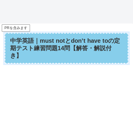
PRを含みます
中学英語｜must notとdon’t have toの定
期テスト練習問題14問【解答・解説付
き】