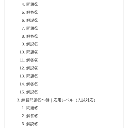
問題②
解答②
解説②
問題③
解答③
解説③
問題④
解答④
解説④
問題⑤
解答⑤
解説⑤
練習問題⑥〜⑩｜応用レベル（入試対応）
問題⑥
解答⑥
解説⑥