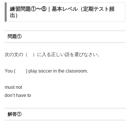
練習問題①〜⑤｜基本レベル（定期テスト頻
出）
問題①
次の文の（ ）に入る正しい語を選びなさい。
You ( ) play soccer in the classroom.
must not
don’t have to
解答①