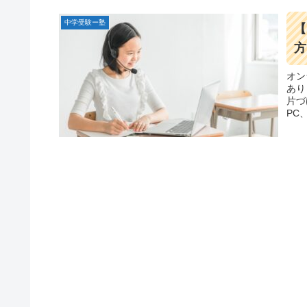
中学受験ー塾
【
方
オン
あり
片づ
PC
あれ
す。