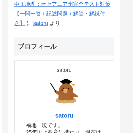
中１地理：オセアニア州完全テスト対策
【一問一答＋記述問題＋解答・解説付
き】
に
satoru
より
プロフィール
satoru
satoru
福地 暁です。
25年以上教育に携わり、現在は