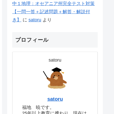
中１地理：オセアニア州完全テスト対策
【一問一答＋記述問題＋解答・解説付
き】
に
satoru
より
プロフィール
satoru
satoru
福地 暁です。
25年以上教育に携わり、現在は