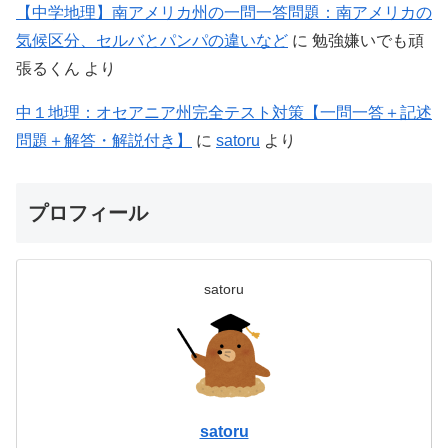
【中学地理】南アメリカ州の一問一答問題：南アメリカの
気候区分、セルバとパンパの違いなど
に
勉強嫌いでも頑
張るくん
より
中１地理：オセアニア州完全テスト対策【一問一答＋記述
問題＋解答・解説付き】
に
satoru
より
プロフィール
satoru
satoru