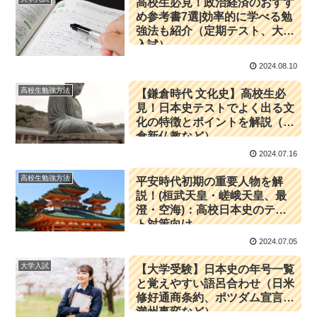
高校生必見！政治経済のおすす
め参考書7選|効率的に学べる勉
強法も紹介（定期テスト、大学
入試）
2024.08.10
高校生勉強方法
【鎌倉時代 文化史】高校生必
見！日本史テストでよく出る文
化の特徴とポイントを解説（鎌
倉新仏教など）
2024.07.16
高校生勉強方法
平安時代初期の重要人物を解
説！(桓武天皇・嵯峨天皇、最
澄・空海)：高校日本史のテス
ト対策向け
2024.07.05
大学入試
【大学受験】日本史の年号一覧
と覚えやすい語呂合わせ（日米
修好通商条約、ポツダム宣言、
満州事変など）