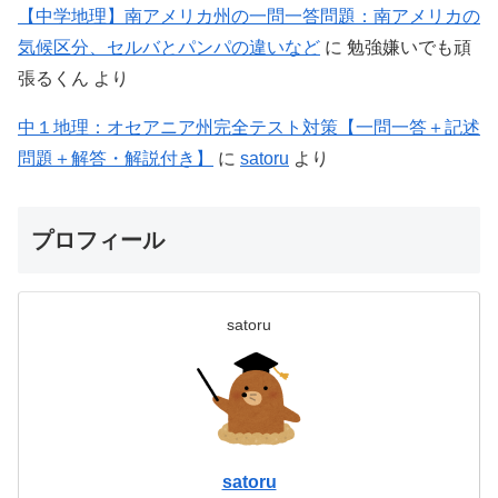
【中学地理】南アメリカ州の一問一答問題：南アメリカの
気候区分、セルバとパンパの違いなど
に
勉強嫌いでも頑
張るくん
より
中１地理：オセアニア州完全テスト対策【一問一答＋記述
問題＋解答・解説付き】
に
satoru
より
プロフィール
satoru
satoru