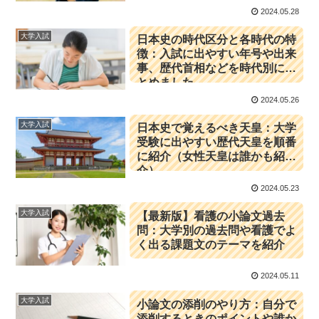
2024.05.28
大学入試
日本史の時代区分と各時代の特
徴：入試に出やすい年号や出来
事、歴代首相などを時代別にま
とめました
2024.05.26
大学入試
日本史で覚えるべき天皇：大学
受験に出やすい歴代天皇を順番
に紹介（女性天皇は誰かも紹
介）
2024.05.23
大学入試
【最新版】看護の小論文過去
問：大学別の過去問や看護でよ
く出る課題文のテーマを紹介
2024.05.11
大学入試
小論文の添削のやり方：自分で
添削するときのポイントや誰か