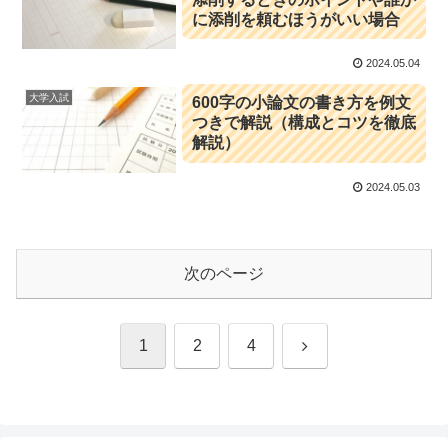
に添削を頼むほうがいい場合
2024.05.04
大学入試
600字の小論文の書き方を例文
つきで解説（構成とコツを徹底
解説）
2024.05.03
次のページ
次
1
2
4
へ