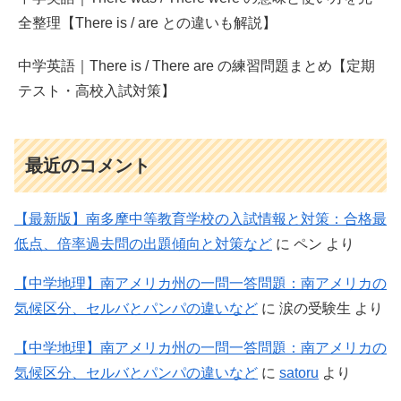
全整理【There is / are との違いも解説】
中学英語｜There is / There are の練習問題まとめ【定期
テスト・高校入試対策】
最近のコメント
【最新版】南多摩中等教育学校の入試情報と対策：合格最
低点、倍率過去問の出題傾向と対策など
に
ペン
より
【中学地理】南アメリカ州の一問一答問題：南アメリカの
気候区分、セルバとパンパの違いなど
に
涙の受験生
より
【中学地理】南アメリカ州の一問一答問題：南アメリカの
気候区分、セルバとパンパの違いなど
に
satoru
より