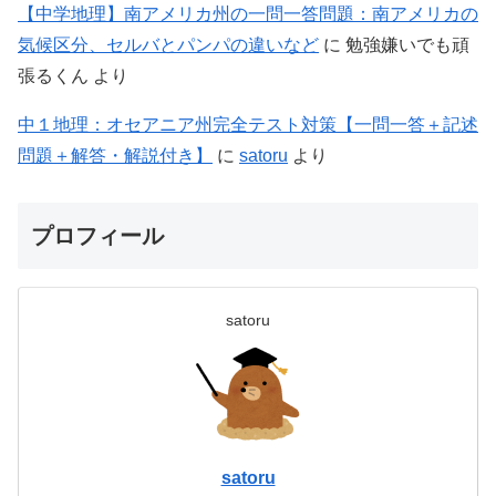
【中学地理】南アメリカ州の一問一答問題：南アメリカの
気候区分、セルバとパンパの違いなど
に
勉強嫌いでも頑
張るくん
より
中１地理：オセアニア州完全テスト対策【一問一答＋記述
問題＋解答・解説付き】
に
satoru
より
プロフィール
satoru
satoru