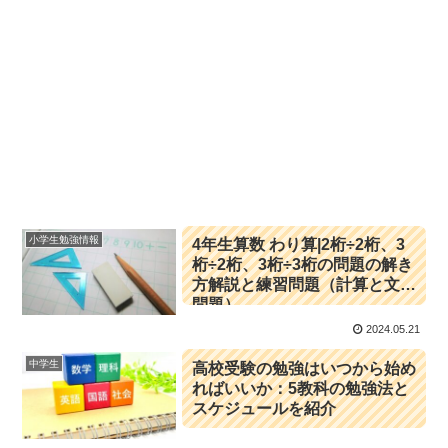
小学生勉強情報
4年生算数 わり算|2桁÷2桁、3
桁÷2桁、3桁÷3桁の問題の解き
方解説と練習問題（計算と文章
問題）
2024.05.21
中学生
高校受験の勉強はいつから始め
ればいいか：5教科の勉強法と
スケジュールを紹介