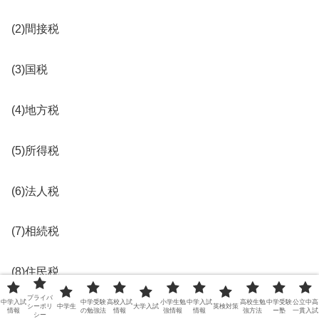
(2)間接税
(3)国税
(4)地方税
(5)所得税
(6)法人税
(7)相続税
(8)住民税
プライバ
中学入試
中学受験
高校入試
小学生勉
中学入試
高校生勉
中学受験
公立中高
シーポリ
中学生
大学入試
英検対策
(9)事業税
情報
の勉強法
情報
強情報
情報
強方法
ー塾
一貫入試
シー