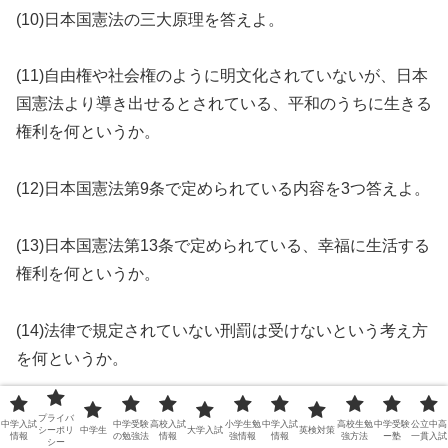
(10)日本国憲法の三大原理を答えよ。
(11)自由権や社会権のように明文化されていないが、日本
国憲法より導き出せるとされている、平和のうちに生きる
権利を何というか。
(12)日本国憲法第9条で定められている内容を3つ答えよ。
(13)日本国憲法第13条で定められている、幸福に生活する
権利を何というか。
(14)法律で規定されていない刑罰は受けないという考え方
を何というか。
(15)被疑者や被告人は、刑事裁判で有罪が確定するまでは
プライバ
中学入試
中学受験
高校入試
小学生勉
中学入試
高校生勉
中学受験
公立中高
シーポリ
中学生
大学入試
英検対策
情報
の勉強法
情報
強情報
情報
強方法
ー塾
一貫入試
無罪と推定される原則を何というか。
シー