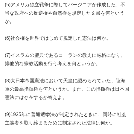
(5)アメリカ独立戦争に際してバージニアが作成した、不
当な政府への反逆権や自然権を規定した文書を何という
か。
(6)社会権を世界ではじめて規定した憲法は何か。
(7)イスラムの聖典であるコーランの教えに厳格になり、
排他的な宗教活動を行う考えを何というか。
(8)大日本帝国憲法において天皇に認められていた、陸海
軍の最高指揮権を何というか。また、この指揮権は日本国
憲法には存在するか答えよ。
(9)1925年に普通選挙法が制定されたときに、同時に社会
主義者を取り締まるために制定された法律は何か。