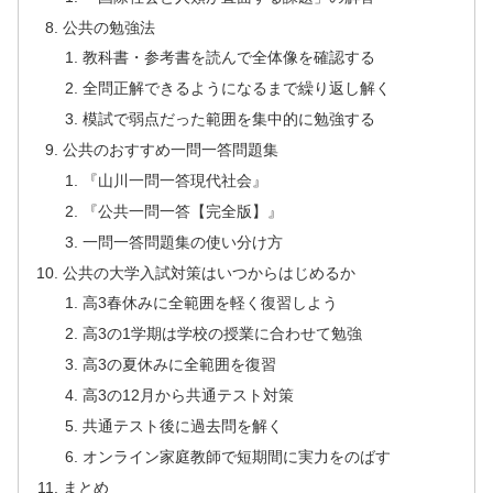
公共の勉強法
教科書・参考書を読んで全体像を確認する
全問正解できるようになるまで繰り返し解く
模試で弱点だった範囲を集中的に勉強する
公共のおすすめ一問一答問題集
『山川一問一答現代社会』
『公共一問一答【完全版】』
一問一答問題集の使い分け方
公共の大学入試対策はいつからはじめるか
高3春休みに全範囲を軽く復習しよう
高3の1学期は学校の授業に合わせて勉強
高3の夏休みに全範囲を復習
高3の12月から共通テスト対策
共通テスト後に過去問を解く
オンライン家庭教師で短期間に実力をのばす
まとめ