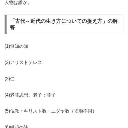
人物は誰か。
「古代～近代の生き方についての捉え方」の解
答
(1)無知の知
(2)アリストテレス
(3)仁
(4)老荘思想、老子：荘子
(5)仏教・キリスト教・ユダヤ教（※順不同）
(6)縁起の法