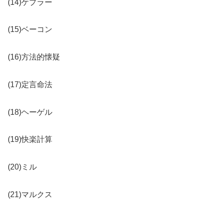
(14)ケプラー
(15)ベーコン
(16)方法的懐疑
(17)定言命法
(18)ヘーゲル
(19)快楽計算
(20)ミル
(21)マルクス