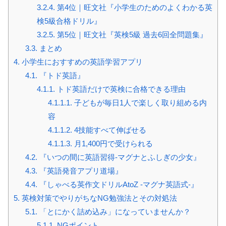
3.2.4.
第4位｜旺文社『小学生のためのよくわかる英
検5級合格ドリル』
3.2.5.
第5位｜旺文社『英検5級 過去6回全問題集』
3.3.
まとめ
4.
小学生におすすめの英語学習アプリ
4.1.
『トド英語』
4.1.1.
トド英語だけで英検に合格できる理由
4.1.1.1.
子どもが毎日1人で楽しく取り組める内
容
4.1.1.2.
4技能すべて伸ばせる
4.1.1.3.
月1,400円で受けられる
4.2.
『いつの間に英語習得-マグナとふしぎの少女』
4.3.
『英語発音アプリ道場』
4.4.
『しゃべる英作文ドリルAtoZ -マグナ英語式-』
5.
英検対策でやりがちなNG勉強法とその対処法
5.1.
「とにかく詰め込み」になっていませんか？
5.1.1.
NGポイント