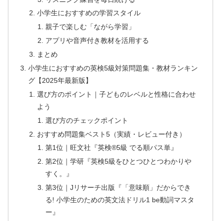
小学生におすすめの学習スタイル
親子で楽しむ「ながら学習」
アプリや音声付き教材を活用する
まとめ
小学生におすすめの英検5級対策問題集・教材ランキン
グ【2025年最新版】
選び方のポイント｜子どものレベルと性格に合わせ
よう
選び方のチェックポイント
おすすめ問題集ベスト5（実績・レビュー付き）
第1位｜旺文社『英検®5級 でる順パス単』
第2位｜学研『英検5級をひとつひとつわかりや
すく。』
第3位｜Jリサーチ出版『「意味順」だからでき
る! 小学生のための英文法ドリル1 be動詞マスタ
ー』