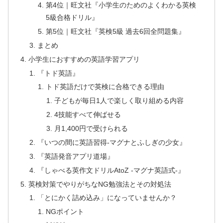
第4位｜旺文社『小学生のためのよくわかる英検
5級合格ドリル』
第5位｜旺文社『英検5級 過去6回全問題集』
まとめ
小学生におすすめの英語学習アプリ
『トド英語』
トド英語だけで英検に合格できる理由
子どもが毎日1人で楽しく取り組める内容
4技能すべて伸ばせる
月1,400円で受けられる
『いつの間に英語習得-マグナとふしぎの少女』
『英語発音アプリ道場』
『しゃべる英作文ドリルAtoZ -マグナ英語式-』
英検対策でやりがちなNG勉強法とその対処法
「とにかく詰め込み」になっていませんか？
NGポイント