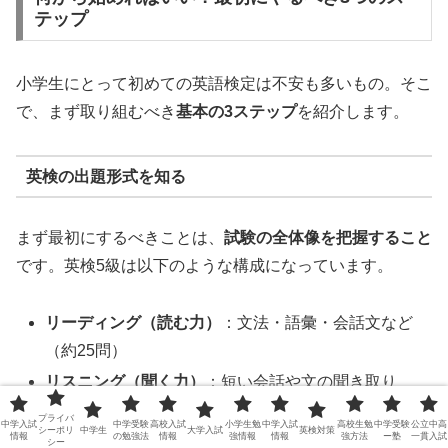
テップ
小学生にとって初めての英語検定は不安も多いもの。そこ
で、まず取り組むべき
基本の3ステップ
を紹介します。
英検の出題形式を知る
まず最初にするべきことは、
試験の全体像を把握すること
です。英検5級は以下のような構成になっています。
リーディング（読む力）
：文法・語彙・会話文など
（約25問）
リスニング（聞く力）
：短い会話や文の聞き取り
（約25問）
プライバ
中学入試
中学受験
高校入試
小学生勉
中学入試
高校生勉
中学受験
公立中高
シーポリ
中学生
大学入試
英検対策
情報
の勉強法
情報
強情報
情報
強方法
ー塾
一貫入試
試験時間：約40分
（リーディング25分＋リスニング
シー