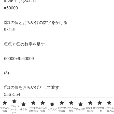
=(249+1)×(241-1)
=60000
②1の位とおみやげの数字をかける
9×1=9
③①と②の数字を足す
60000+9=60009
(8)
①1の位をおみやげとして渡す
556×554
=(556+4)×(554-4)
プライバ
中学入試
中学受験
高校入試
小学生勉
中学入試
高校生勉
中学受験
公立中高
=308000
シーポリ
中学生
大学入試
英検対策
情報
の勉強法
情報
強情報
情報
強方法
ー塾
一貫入試
シー