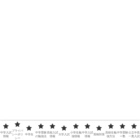
プライバ
中学入試
中学受験
高校入試
小学生勉
中学入試
高校生勉
中学受験
公立中高
シーポリ
中学生
大学入試
英検対策
情報
の勉強法
情報
強情報
情報
強方法
ー塾
一貫入試
シー