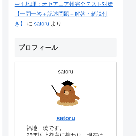
中１地理：オセアニア州完全テスト対策
【一問一答＋記述問題＋解答・解説付
き】
に
satoru
より
プロフィール
satoru
satoru
福地 暁です。
25年以上教育に携わり、現在は