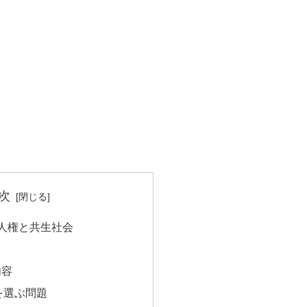
次
人権と共生社会
内容
を選ぶ問題