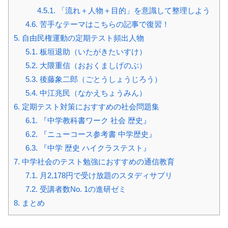
4.5.1.
「流れ＋人物＋目的」を意識して整理しよう
4.6.
苦手なテーマはこちらの記事で復習！
5.
自由民権運動の定期テスト頻出人物
5.1.
板垣退助（いたがきたいすけ）
5.2.
大隈重信（おおくましげのぶ）
5.3.
後藤象二郎（ごとうしょうじろう）
5.4.
中江兆民（なかえちょうみん）
6.
定期テスト対策におすすめの社会問題集
6.1.
『中学教科書ワーク 社会 歴史』
6.2.
『ニューコース参考書 中学歴史』
6.3.
『中学 歴史 ハイクラステスト』
7.
中学社会のテスト勉強におすすめの通信教育
7.1.
月2,178円で受け放題のスタディサプリ
7.2.
受講者数No. 1の進研ゼミ
8.
まとめ