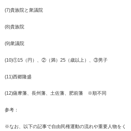
(7)貴族院と衆議院
(8)貴族院
(9)衆議院
(10)①15（円）、②（満）25（歳以上）、③男子
(11)西郷隆盛
(12)薩摩藩、長州藩、土佐藩、肥前藩 ※順不同
参考：
※なお、以下の記事で自由民権運動の流れや重要人物をく