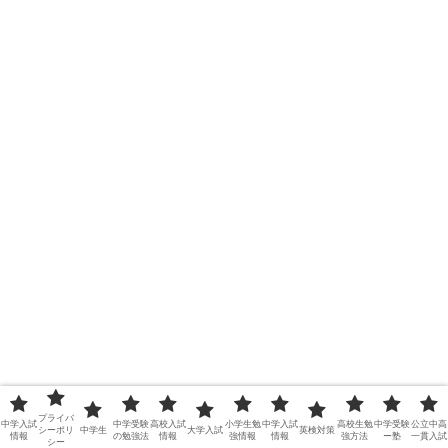
プライバ
中学入試
中学受験
高校入試
小学生勉
中学入試
高校生勉
中学受験
公立中高
シーポリ
中学生
大学入試
英検対策
情報
の勉強法
情報
強情報
情報
強方法
ー塾
一貫入試
シー