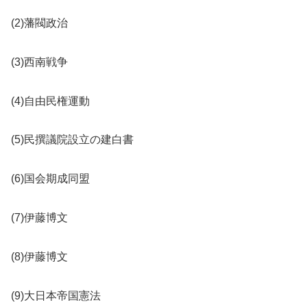
(2)藩閥政治
(3)西南戦争
(4)自由民権運動
(5)民撰議院設立の建白書
(6)国会期成同盟
(7)伊藤博文
(8)伊藤博文
(9)大日本帝国憲法