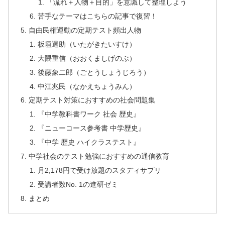
「流れ＋人物＋目的」を意識して整理しよう
苦手なテーマはこちらの記事で復習！
自由民権運動の定期テスト頻出人物
板垣退助（いたがきたいすけ）
大隈重信（おおくましげのぶ）
後藤象二郎（ごとうしょうじろう）
中江兆民（なかえちょうみん）
定期テスト対策におすすめの社会問題集
『中学教科書ワーク 社会 歴史』
『ニューコース参考書 中学歴史』
『中学 歴史 ハイクラステスト』
中学社会のテスト勉強におすすめの通信教育
月2,178円で受け放題のスタディサプリ
受講者数No. 1の進研ゼミ
まとめ