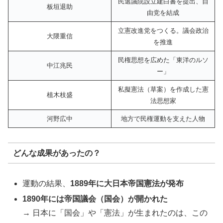
民選議院設立建白書を提出、自
板垣退助
由党を結成
立憲改進党をつくる。議会政治
大隈重信
を推進
民権思想を広めた「東洋のルソ
中江兆民
ー」
私擬憲法（草案）を作成した憲
植木枝盛
法思想家
河野広中
地方で民権運動を支えた人物
どんな成果があったの？
運動の結果、
1889年に大日本帝国憲法が発布
1890年には帝国議会（国会）が開かれた
→ 日本に「国会」や「憲法」が生まれたのは、この