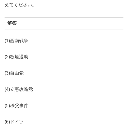
えてください。
解答
(1)西南戦争
(2)板垣退助
(3)自由党
(4)立憲改進党
(5)秩父事件
(6)ドイツ